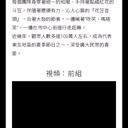
每個團隊身穿著統一的和服、手持著點綴紅花的
斗笠，伴隨著鏗鏘有力、沁人心扉的『花笠音
頭』，合著大鼓的節奏，一邊喊著“呀笑、嗎喀
笑”，一邊在市中心街道行走起舞。
近幾年，觀眾人數多達100萬人左右，成為代表
東北地區的夏季節日之一，深受廣大民眾的喜
愛。
視頻：前組