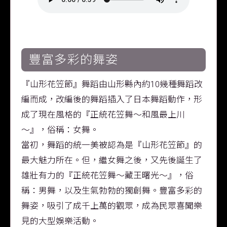
豐富多彩的舞姿
『山形花笠節』舞蹈由山形縣內約10幾種舞蹈改
編而成，改編後的舞蹈插入了日本舞蹈動作，形
成了現在風格的『正統花笠舞～和風最上川
～』，俗稱：女舞。
當初，舞蹈的統一美被認為是『山形花笠節』的
最大魅力所在。但，繼女舞之後，又先後誕生了
雄壯有力的『正統花笠舞～藏王曙光～』，俗
稱：男舞，以及生氣勃勃的獨創舞。豐富多彩的
舞姿，吸引了成千上萬的觀眾，成為民眾喜聞樂
見的大型娛樂活動。