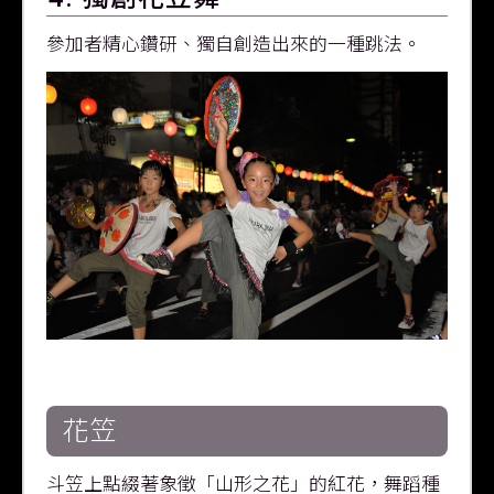
參加者精心鑽研、獨自創造出來的一種跳法。
花笠
斗笠上點綴著象徵「山形之花」的紅花，舞蹈種