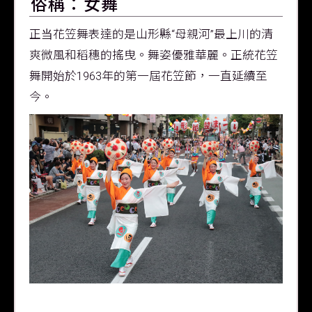
俗稱：女舞
正当花笠舞表達的是山形縣“母親河”最上川的清
爽微風和稻穗的搖曳。舞姿優雅華麗。正統花笠
舞開始於1963年的第一屆花笠節，一直延續至
今。