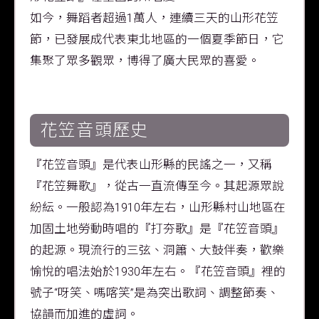
如今，舞蹈者超過1萬人，連續三天的山形花笠
節，已發展成代表東北地區的一個夏季節日，它
集聚了眾多觀眾，博得了廣大民眾的喜愛。
花笠音頭歷史
『花笠音頭』是代表山形縣的民謠之一，又稱
『花笠舞歌』，從古一直流傳至今。其起源眾說
紛紜。一般認為1910年左右，山形縣村山地區在
加固土地勞動時唱的『打夯歌』是『花笠音頭』
的起源。現流行的三弦、洞簫、大鼓伴奏，歡樂
愉悅的唱法始於1930年左右。『花笠音頭』裡的
號子“呀笑、嗎喀笑”是為突出歌詞、調整節奏、
協韻而加進的虛詞。