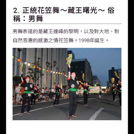
2. 正統花笠舞～藏王曙光～ 俗
稱：男舞
男舞表達的是藏王連峰的黎明，以及對大地、對
自然恩惠的感激之情花笠舞。1998年誕生。