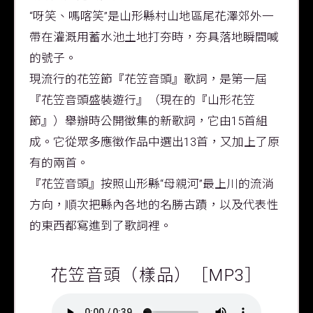
“呀笑、嗎喀笑”是山形縣村山地區尾花澤郊外一
帶在灌溉用蓄水池土地打夯時，夯具落地瞬間喊
的號子。
現流行的花笠節『花笠音頭』歌詞，是第一屆
『花笠音頭盛裝遊行』（現在的『山形花笠
節』）舉辦時公開徵集的新歌詞，它由15首組
成。它從眾多應徵作品中選出13首，又加上了原
有的兩首。
『花笠音頭』按照山形縣“母親河”最上川的流淌
方向，順次把縣內各地的名勝古蹟，以及代表性
的東西都寫進到了歌詞裡。
花笠音頭（樣品）［MP3］